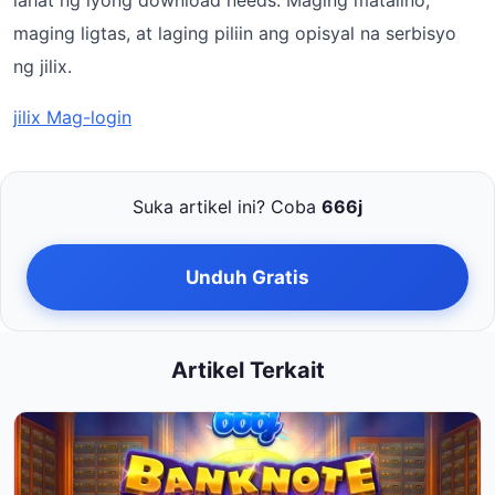
lahat ng iyong download needs. Maging matalino,
maging ligtas, at laging piliin ang opisyal na serbisyo
ng jilix.
jilix Mag-login
Suka artikel ini? Coba
666j
Unduh Gratis
Artikel Terkait