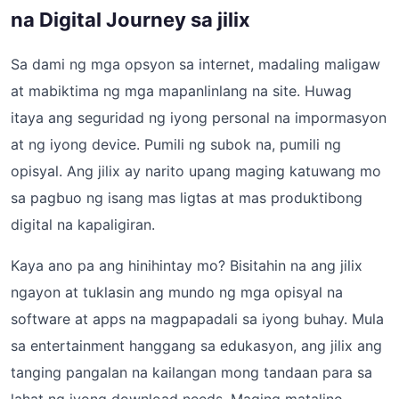
na Digital Journey sa jilix
Sa dami ng mga opsyon sa internet, madaling maligaw
at mabiktima ng mga mapanlinlang na site. Huwag
itaya ang seguridad ng iyong personal na impormasyon
at ng iyong device. Pumili ng subok na, pumili ng
opisyal. Ang jilix ay narito upang maging katuwang mo
sa pagbuo ng isang mas ligtas at mas produktibong
digital na kapaligiran.
Kaya ano pa ang hinihintay mo? Bisitahin na ang jilix
ngayon at tuklasin ang mundo ng mga opisyal na
software at apps na magpapadali sa iyong buhay. Mula
sa entertainment hanggang sa edukasyon, ang jilix ang
tanging pangalan na kailangan mong tandaan para sa