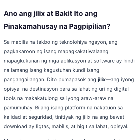
Ano ang jilix at Bakit Ito ang
Pinakamahusay na Pagpipilian?
Sa mabilis na takbo ng teknolohiya ngayon, ang
pagkakaroon ng isang mapagkakatiwalaang
mapagkukunan ng mga aplikasyon at software ay hindi
na lamang isang kagustuhan kundi isang
pangangailangan. Dito pumapasok ang
jilix
—ang iyong
opisyal na destinasyon para sa lahat ng uri ng digital
tools na makakatulong sa iyong araw-araw na
pamumuhay. Bilang isang platform na nakatuon sa
kalidad at seguridad, tinitiyak ng jilix na ang bawat
download ay ligtas, mabilis, at higit sa lahat, opisyal.