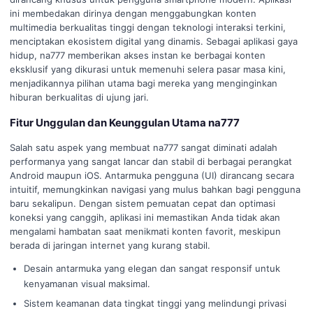
ini membedakan dirinya dengan menggabungkan konten
multimedia berkualitas tinggi dengan teknologi interaksi terkini,
menciptakan ekosistem digital yang dinamis. Sebagai aplikasi gaya
hidup, na777 memberikan akses instan ke berbagai konten
eksklusif yang dikurasi untuk memenuhi selera pasar masa kini,
menjadikannya pilihan utama bagi mereka yang menginginkan
hiburan berkualitas di ujung jari.
Fitur Unggulan dan Keunggulan Utama na777
Salah satu aspek yang membuat na777 sangat diminati adalah
performanya yang sangat lancar dan stabil di berbagai perangkat
Android maupun iOS. Antarmuka pengguna (UI) dirancang secara
intuitif, memungkinkan navigasi yang mulus bahkan bagi pengguna
baru sekalipun. Dengan sistem pemuatan cepat dan optimasi
koneksi yang canggih, aplikasi ini memastikan Anda tidak akan
mengalami hambatan saat menikmati konten favorit, meskipun
berada di jaringan internet yang kurang stabil.
Desain antarmuka yang elegan dan sangat responsif untuk
kenyamanan visual maksimal.
Sistem keamanan data tingkat tinggi yang melindungi privasi