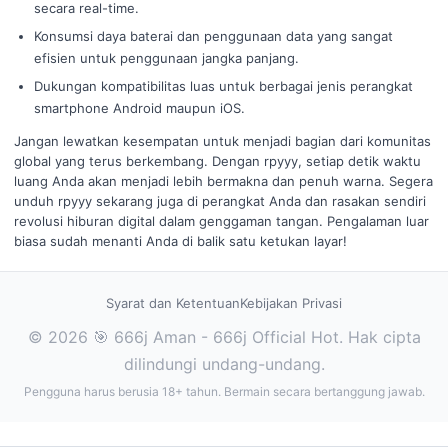
secara real-time.
Konsumsi daya baterai dan penggunaan data yang sangat
efisien untuk penggunaan jangka panjang.
Dukungan kompatibilitas luas untuk berbagai jenis perangkat
smartphone Android maupun iOS.
Jangan lewatkan kesempatan untuk menjadi bagian dari komunitas
global yang terus berkembang. Dengan rpyyy, setiap detik waktu
luang Anda akan menjadi lebih bermakna dan penuh warna. Segera
unduh rpyyy sekarang juga di perangkat Anda dan rasakan sendiri
revolusi hiburan digital dalam genggaman tangan. Pengalaman luar
biasa sudah menanti Anda di balik satu ketukan layar!
Syarat dan Ketentuan
Kebijakan Privasi
© 2026 🎯 666j Aman - 666j Official Hot. Hak cipta
dilindungi undang-undang.
Pengguna harus berusia 18+ tahun. Bermain secara bertanggung jawab.